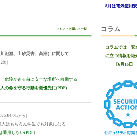
8月は電気使用安全月間
コラム
>ちょっと聞いて一覧
コラムでは
安全
川氾濫、土砂災害、高潮）に関して
に立つ情報を紹
28)］
【6月16日 
「危険が迫る前に安全な場所へ移動する」
な人の命を守る行動を最優先に
(PDF)
26.04.01から］
成人はもちろん学生でも対象になる
は通用しない(PDF)