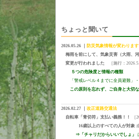
ちょっと聞いて
2026.05.26
｜
防災気象情報が変わります
梅雨を前にして、気象災害（大雨、河
変更が行われました
［施行：2026.5.
５つの危険度と情報の種類
「警戒レベル４までに全員避難」・
この原則を忘れず、ご自身と大切
2026.02.27
｜
改正道路交通法
自転車「青切符」支払い義務！！
［20
16歳以上のすべての人が対象
⇒「チャリだからいいでしょ」