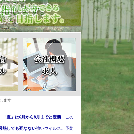
します
は6月から8月までと定義
この時期は
食中毒のピークシーズン
！ 予
ても死なない
強いウイルス。予防４原則は
「持ち込まない・つけない・